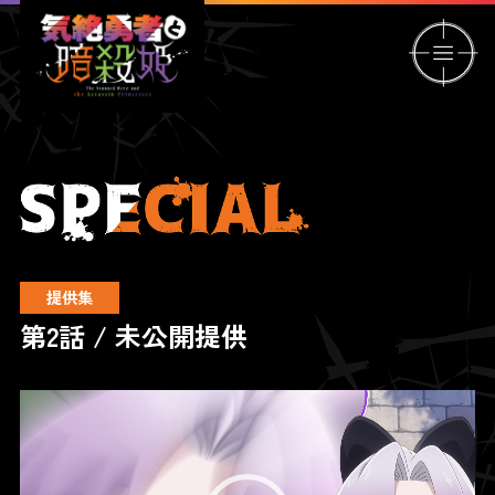
提供集
第2話 / 未公開提供
動
画
プ
レ