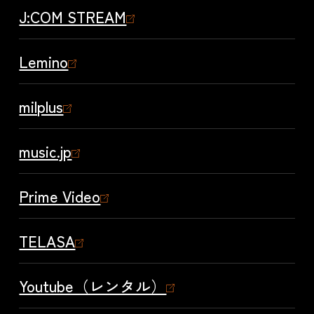
J:COM STREAM
Lemino
milplus
music.jp
Prime Video
TELASA
Youtube（レンタル）