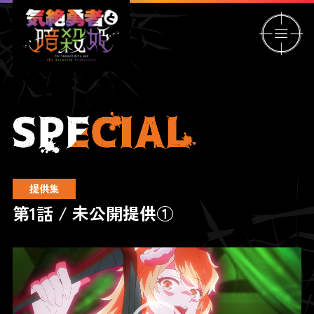
提供集
第1話 / 未公開提供①
動
画
プ
レ