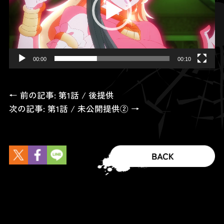
ー
ヤ
ー
00:00
00:10
← 前の記事: 第1話 / 後提供
次の記事: 第1話 / 未公開提供② →