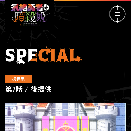
提供集
第7話 / 後提供
動
画
プ
レ