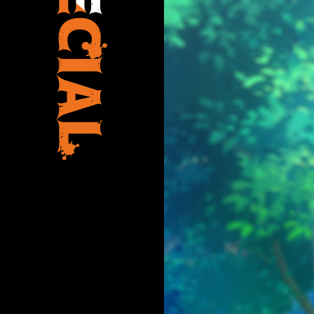
動
画
プ
レ
ー
ヤ
ー